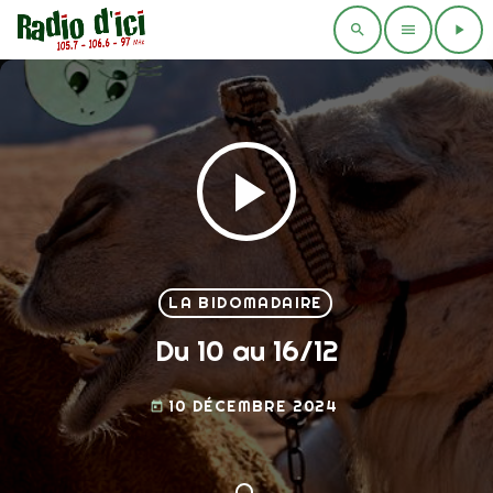
search
menu
play_arrow
play_arrow
LA BIDOMADAIRE
Du 10 au 16/12
10 DÉCEMBRE 2024
today