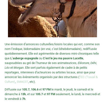
Une émission d’annonces culturelles/loisirs locales qui est, comme son
nom l’indique, bidomadaire (en vrai, c’est bihebdomadaire), rediffusée
quotidiennement. Elle est agrémentée de diverses mini-chroniques telle
que
L’auberge espagnole
ou
C’est le jeu ma pauvre Lucette
,
saupoudrées au gré de l’humeur de ses animateurices,
Eléonore, Déhi,
Léo
et
Morgan
. Elle sert parfois également de cadre à de petits
reportages, interviews d’acteurices ou artistes locaux, ainsi que pour
annoncer les évènements organisés par des structures (
TEC (Travail &
Culture)
,
SMAC07
, etc).
Diffusée sur
105.7, 106.6
et
97 FM
le mardi, le jeudi, le samedi et le
dimanche à
13h
, et sur
105.7
et
97 FM
seulement, le lundi, le mercredi et
le vendredi à
7h
.