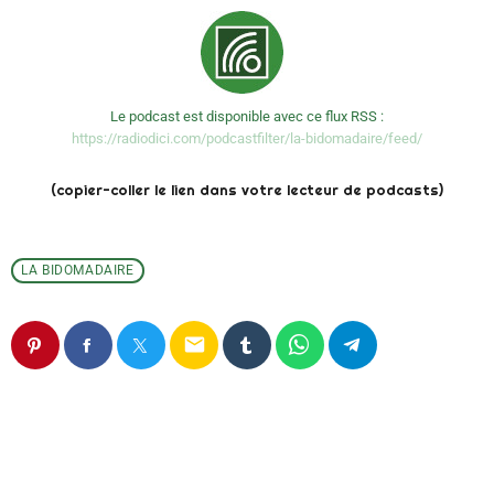
Le podcast est disponible avec ce flux RSS :
https://radiodici.com/podcastfilter/la-bidomadaire/feed/
(copier-coller le lien dans votre lecteur de podcasts)
LA BIDOMADAIRE
email