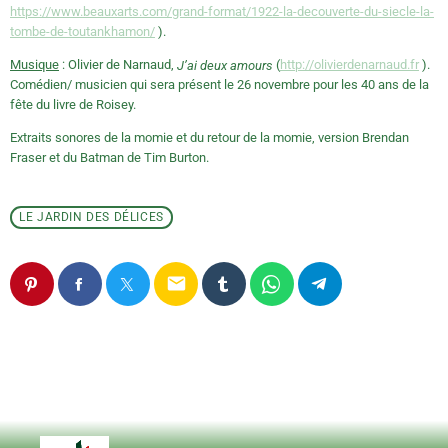
https://www.beauxarts.com/grand-format/1922-la-decouverte-du-siecle-la-
tombe-de-toutankhamon/
).
Musique
: Olivier de Narnaud,
(
http://olivierdenarnaud.fr
).
J’ai deux amours
Comédien/ musicien qui sera présent le 26 novembre pour les 40 ans de la
fête du livre de Roisey.
Extraits sonores de la momie et du retour de la momie, version Brendan
Fraser et du Batman de Tim Burton.
LE JARDIN DES DÉLICES
email