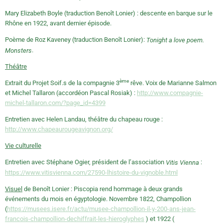
Mary Elizabeth Boyle (traduction Benoît Lonier) : descente en barque sur le
Rhône en 1922, avant dernier épisode.
Poème
de Roz Kaveney (
traduction
Benoît Lonier):
Tonight a love poem.
.
Monsters
Théâtre
ème
Extrait du Projet Soif.s de la compagnie 3
rêve. Voix de Marianne Salmon
et Michel Tallaron (accordéon Pascal Rosiak) :
http://www.compagnie-
michel-tallaron.com/?page_id=4399
Entretien avec Helen Landau, théâtre du chapeau rouge :
http://www.chapeaurougeavignon.org/
Vie culturelle
Entretien avec Stéphane Ogier, président de l’association
:
Vitis Vienna
https://www.vitisvienna.com/27590-lhistoire-du-vignoble.html
Visuel
de Benoît Lonier : Piscopia rend hommage à deux grands
événements du mois en égyptologie. Novembre 1822, Champollion
(
https://musees.isere.fr/actu/musee-champollion-il-y-200-ans-jean-
francois-champollion-dechiffrait-les-hieroglyphes
) et 1922 (