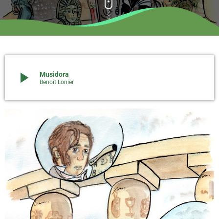
play_arrow
Musidora
Benoit Lonier