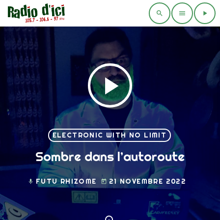
search
menu
play_arrow
play_arrow
ELECTRONIC WITH NO LIMIT
Sombre dans l’autoroute
FUTU RHIZOME
21 NOVEMBRE 2022
mic
today