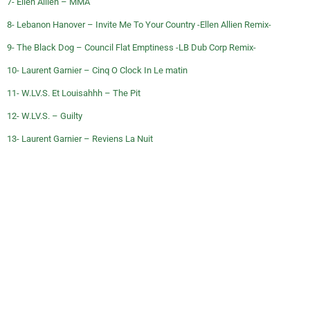
7- Ellen Allien – MMA
8- Lebanon Hanover – Invite Me To Your Country -Ellen Allien Remix-
9- The Black Dog – Council Flat Emptiness -LB Dub Corp Remix-
10- Laurent Garnier – Cinq O Clock In Le matin
11- W.LV.S. Et Louisahhh – The Pit
12- W.LV.S. – Guilty
13- Laurent Garnier – Reviens La Nuit