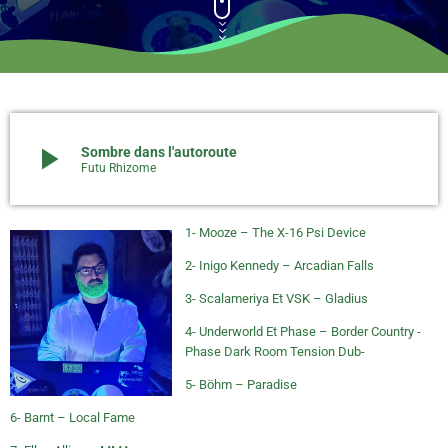
play_arrow
Sombre dans l'autoroute
Futu Rhizome
1- Mooze – The X-16 Psi Device
2- Inigo Kennedy – Arcadian Falls
3- Scalameriya Et VSK – Gladius
4- Underworld Et Phase – Border Country -
Phase Dark Room Tension Dub-
5- Böhm – Paradise
6- Barnt – Local Fame