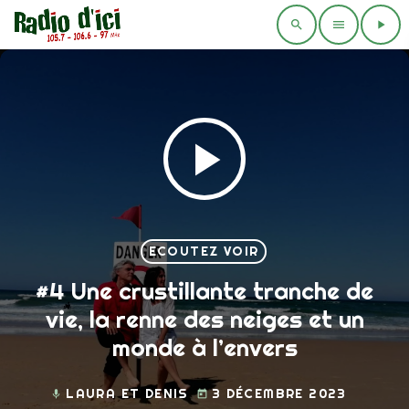
search
menu
play_arrow
play_arrow
ECOUTEZ VOIR
#4 Une crustillante tranche de
vie, la renne des neiges et un
monde à l’envers
LAURA ET DENIS
3 DÉCEMBRE 2023
mic
today