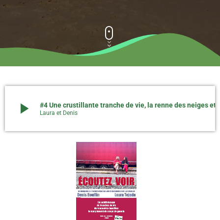
play_arrow
#4 Une crustillante tranche de vie, la 
Laura et Denis