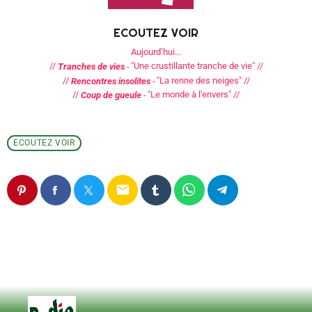
ECOUTEZ VOIR
Aujourd’hui...
//
"Une crustillante tranche de vie" //
Tranches de vies
-
//
"La renne des neiges" //
Rencontres insolites
-
//
"Le monde à l'envers" //
Coup de gueule
-
ECOUTEZ VOIR
email